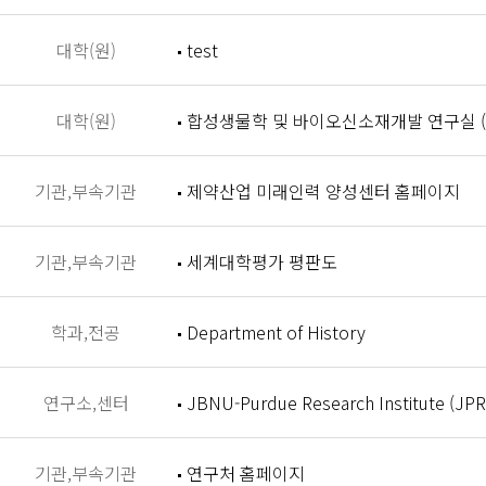
대학(원)
test
대학(원)
합성생물학 및 바이오신소재개발 연구실 (Synthet
기관,부속기관
제약산업 미래인력 양성센터 홈페이지
기관,부속기관
세계대학평가 평판도
학과,전공
Department of History
연구소,센터
JBNU-Purdue Research Institute (JPR
기관,부속기관
연구처 홈페이지