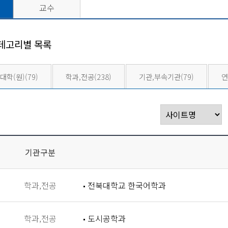
교수
테고리별 목록
대학(원)
(79)
학과,전공
(238)
기관,부속기관
(79)
연
기관구분
학과,전공
전북대학교 한국어학과
학과,전공
도시공학과